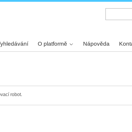
Skip
to
main
content
yhledávání
O platformě
Nápověda
Kont
vací robot.