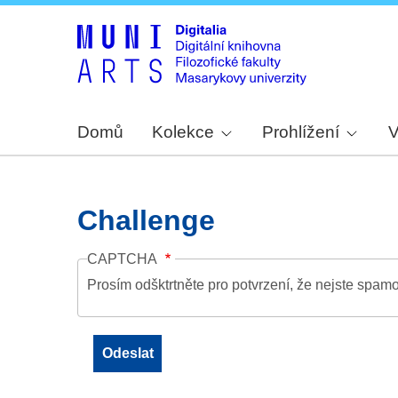
Domů
Kolekce
Prohlížení
V
Challenge
CAPTCHA
Prosím odšktrtněte pro potvrzení, že nejste spamo