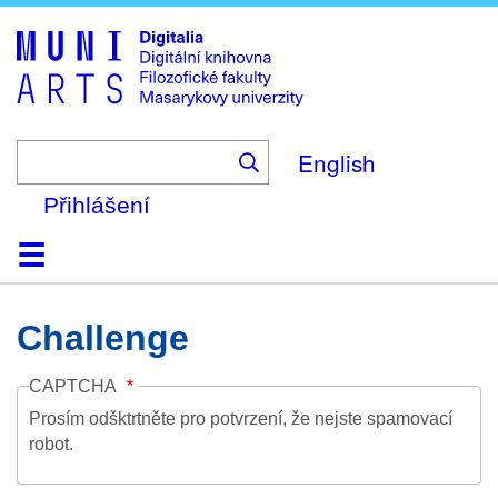
Skip
to
main
content
English
Přihlášení
Domů
Kolekce
Prohlížení
Vyhledávání
O platformě
Nápověda
Kontakt
Digitalia
Challenge
CAPTCHA
Prosím odšktrtněte pro potvrzení, že nejste spamovací
robot.