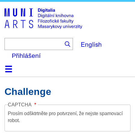
Skip
to
main
content
English
Přihlášení
Domů
Kolekce
Prohlížení
Vyhledávání
O platformě
Nápověda
Kontakt
Digitalia
Challenge
CAPTCHA
Prosím odšktrtněte pro potvrzení, že nejste spamovací
robot.