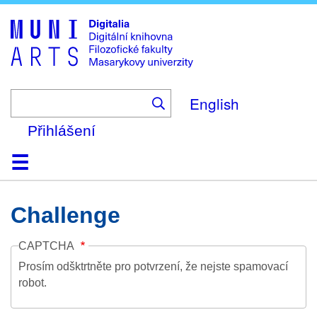
Skip
to
main
content
English
Přihlášení
Domů
Kolekce
Prohlížení
Vyhledávání
O platformě
Nápověda
Kontakt
Digitalia
Challenge
CAPTCHA
Prosím odšktrtněte pro potvrzení, že nejste spamovací
robot.