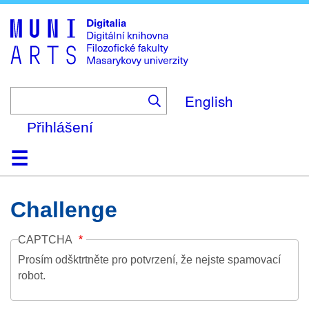
Skip
to
main
content
English
Přihlášení
Domů
Kolekce
Prohlížení
Vyhledávání
O platformě
Nápověda
Kontakt
Digitalia
Challenge
CAPTCHA
Prosím odšktrtněte pro potvrzení, že nejste spamovací
robot.