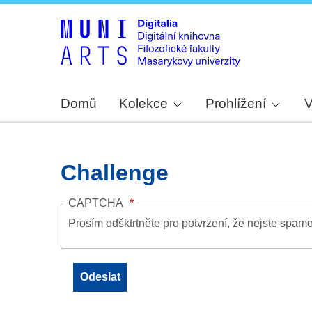
Domů
Kolekce
Prohlížení
V
Challenge
CAPTCHA
Prosím odšktrtněte pro potvrzení, že nejste spamo