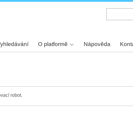
Skip
to
main
content
yhledávání
O platformě
Nápověda
Kont
vací robot.