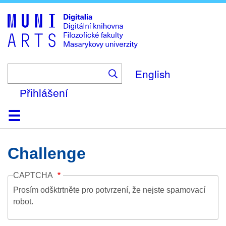
Skip
to
main
content
English
Přihlášení
Domů
Kolekce
Prohlížení
Vyhledávání
O platformě
Nápověda
Kontakt
Digitalia
Challenge
CAPTCHA
Prosím odšktrtněte pro potvrzení, že nejste spamovací
robot.