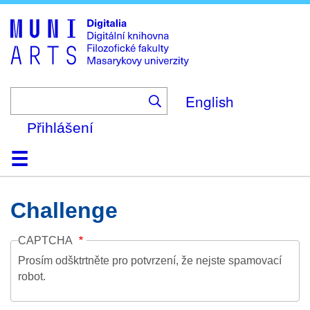
Skip
to
main
content
English
Přihlášení
Domů
Kolekce
Prohlížení
Vyhledávání
O platformě
Nápověda
Kontakt
Digitalia
Challenge
CAPTCHA
Prosím odšktrtněte pro potvrzení, že nejste spamovací
robot.