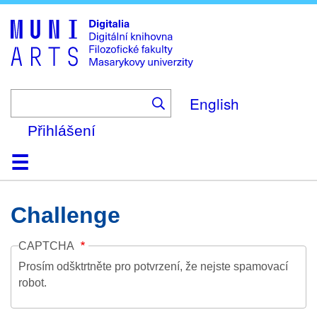
Skip
to
main
content
English
Přihlášení
Domů
Kolekce
Prohlížení
Vyhledávání
O platformě
Nápověda
Kontakt
Digitalia
Challenge
CAPTCHA
Prosím odšktrtněte pro potvrzení, že nejste spamovací
robot.