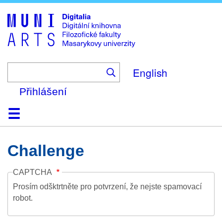
Skip
to
main
content
English
Přihlášení
Domů
Kolekce
Prohlížení
Vyhledávání
O platformě
Nápověda
Kontakt
Digitalia
Challenge
CAPTCHA
Prosím odšktrtněte pro potvrzení, že nejste spamovací
robot.