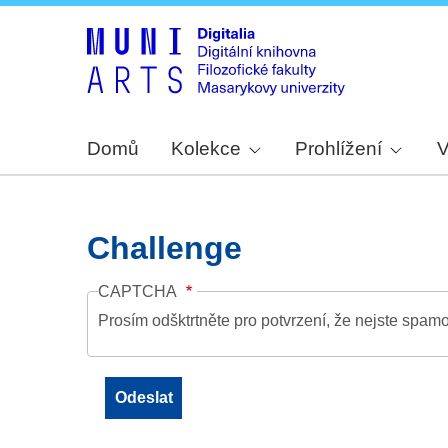
Domů
Kolekce
Prohlížení
V
Challenge
CAPTCHA
Prosím odšktrtněte pro potvrzení, že nejste spamo