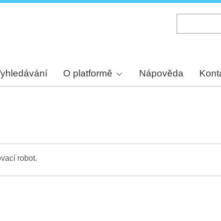
Skip
to
main
content
yhledávání
O platformě
Nápověda
Kont
vací robot.