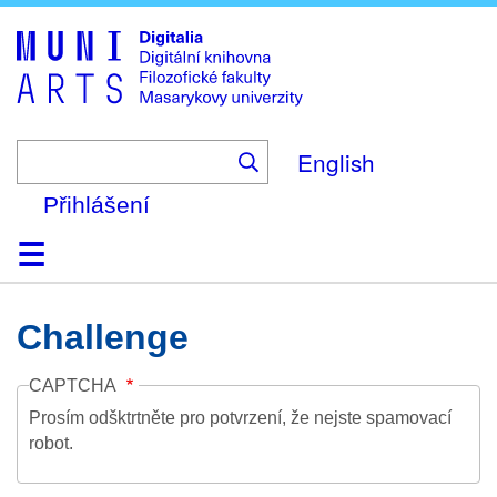
Skip
to
main
content
English
Přihlášení
Domů
Kolekce
Prohlížení
Vyhledávání
O platformě
Nápověda
Kontakt
Digitalia
Challenge
CAPTCHA
Prosím odšktrtněte pro potvrzení, že nejste spamovací
robot.