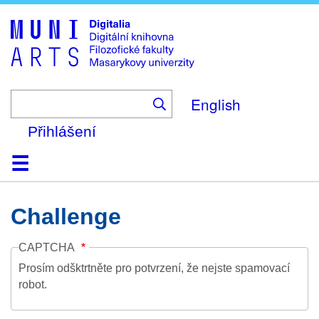
Skip
to
main
content
English
Přihlášení
Domů
Kolekce
Prohlížení
Vyhledávání
O platformě
Nápověda
Kontakt
Digitalia
Challenge
CAPTCHA
Prosím odšktrtněte pro potvrzení, že nejste spamovací
robot.