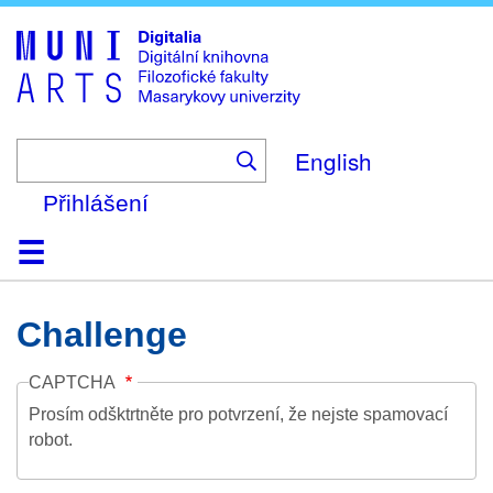
Skip
to
main
content
English
Přihlášení
Domů
Kolekce
Prohlížení
Vyhledávání
O platformě
Nápověda
Kontakt
Digitalia
Challenge
CAPTCHA
Prosím odšktrtněte pro potvrzení, že nejste spamovací
robot.