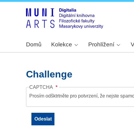
Domů
Kolekce
Prohlížení
V
Challenge
CAPTCHA
Prosím odšktrtněte pro potvrzení, že nejste spamo