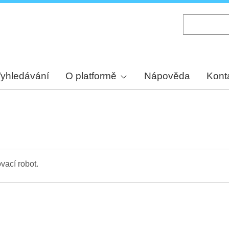
Skip
to
main
content
yhledávání
O platformě
Nápověda
Kont
vací robot.