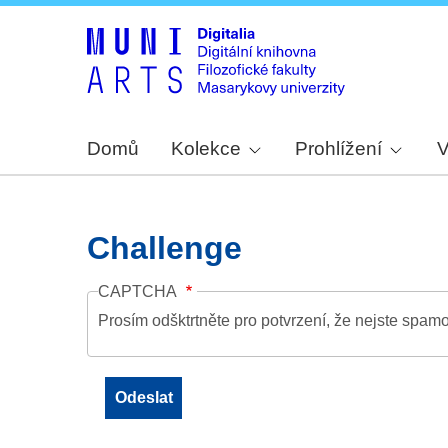
Domů
Kolekce
Prohlížení
V
Challenge
CAPTCHA
Prosím odšktrtněte pro potvrzení, že nejste spamo