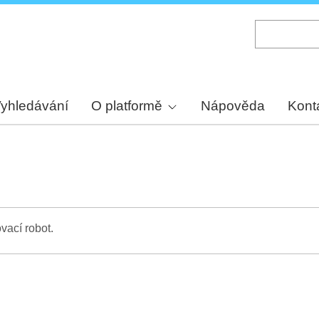
Skip
to
main
content
yhledávání
O platformě
Nápověda
Kont
vací robot.