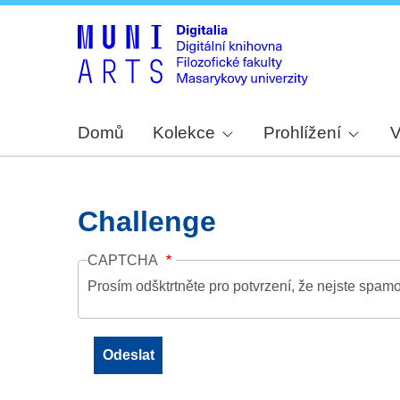
Domů
Kolekce
Prohlížení
V
Challenge
CAPTCHA
Prosím odšktrtněte pro potvrzení, že nejste spamo