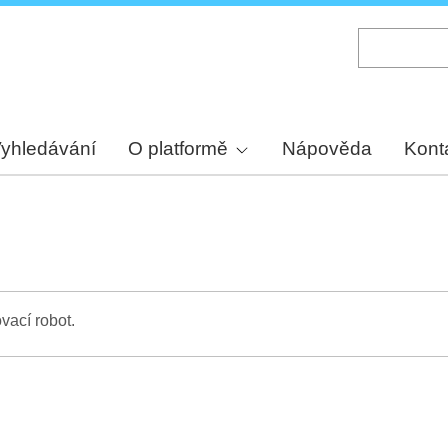
Skip
to
main
content
yhledávání
O platformě
Nápověda
Kont
vací robot.