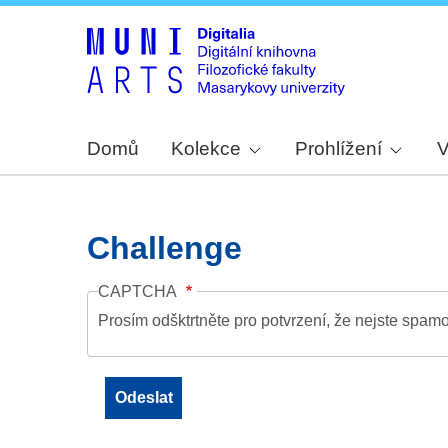
Domů
Kolekce
Prohlížení
V
Challenge
CAPTCHA
Prosím odšktrtněte pro potvrzení, že nejste spamo