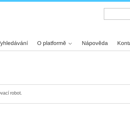
Skip
to
main
content
yhledávání
O platformě
Nápověda
Kont
vací robot.