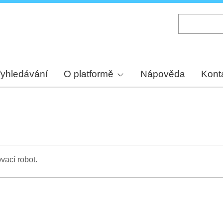
Skip
to
main
content
yhledávání
O platformě
Nápověda
Kont
vací robot.