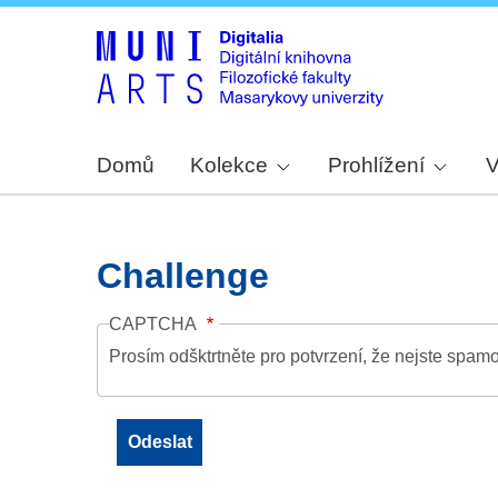
Domů
Kolekce
Prohlížení
V
Challenge
CAPTCHA
Prosím odšktrtněte pro potvrzení, že nejste spamo