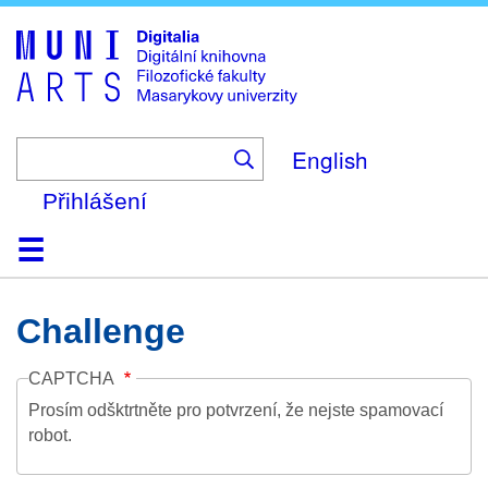
Skip
to
main
content
English
Přihlášení
Domů
Kolekce
Prohlížení
Vyhledávání
O platformě
Nápověda
Kontakt
Digitalia
Challenge
CAPTCHA
Prosím odšktrtněte pro potvrzení, že nejste spamovací
robot.