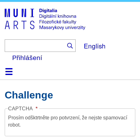
Skip
to
main
content
English
Přihlášení
Domů
Kolekce
Prohlížení
Vyhledávání
O platformě
Nápověda
Kontakt
Digitalia
Challenge
CAPTCHA
Prosím odšktrtněte pro potvrzení, že nejste spamovací
robot.