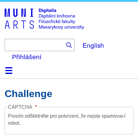
Skip
to
main
content
English
Přihlášení
Domů
Kolekce
Prohlížení
Vyhledávání
O platformě
Nápověda
Kontakt
Digitalia
Challenge
CAPTCHA
Prosím odšktrtněte pro potvrzení, že nejste spamovací
robot.