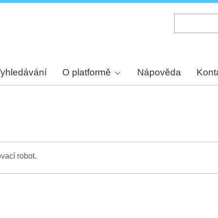
Skip
to
main
content
yhledávání
O platformě
Nápověda
Kont
vací robot.