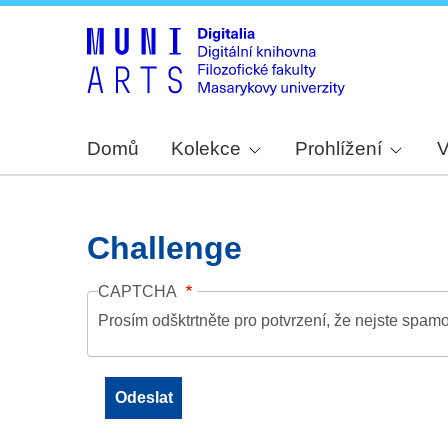
Domů
Kolekce
Prohlížení
V
Challenge
CAPTCHA
Prosím odšktrtněte pro potvrzení, že nejste spamo