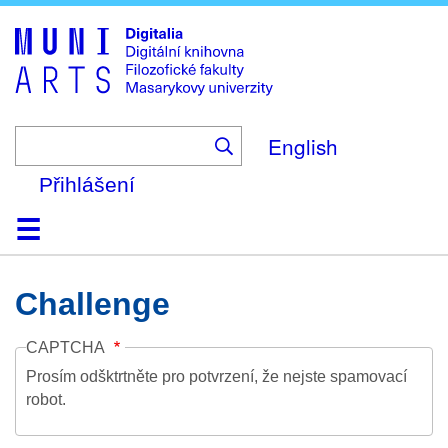
Skip
to
main
content
English
Přihlášení
Domů
Kolekce
Prohlížení
Vyhledávání
O platformě
Nápověda
Kontakt
Digitalia
Challenge
CAPTCHA
Prosím odšktrtněte pro potvrzení, že nejste spamovací
robot.