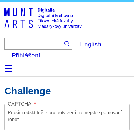
Skip
to
main
content
English
Přihlášení
Domů
Kolekce
Prohlížení
Vyhledávání
O platformě
Nápověda
Kontakt
Digitalia
Challenge
CAPTCHA
Prosím odšktrtněte pro potvrzení, že nejste spamovací
robot.