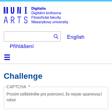
Skip
to
main
content
English
Přihlášení
Domů
Kolekce
Prohlížení
Vyhledávání
O platformě
Nápověda
Kontakt
Digitalia
Challenge
CAPTCHA
Prosím odšktrtněte pro potvrzení, že nejste spamovací
robot.