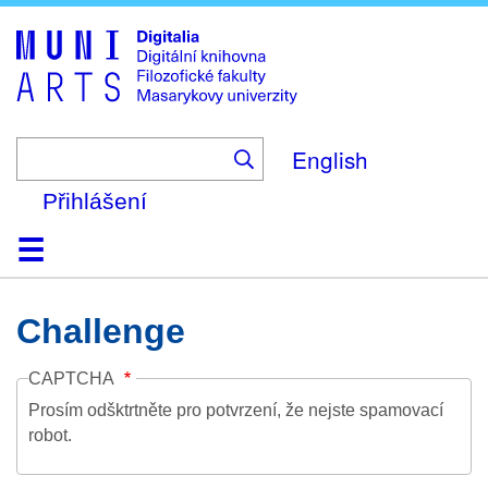
Skip
to
main
content
English
Přihlášení
Domů
Kolekce
Prohlížení
Vyhledávání
O platformě
Nápověda
Kontakt
Digitalia
Challenge
CAPTCHA
Prosím odšktrtněte pro potvrzení, že nejste spamovací
robot.