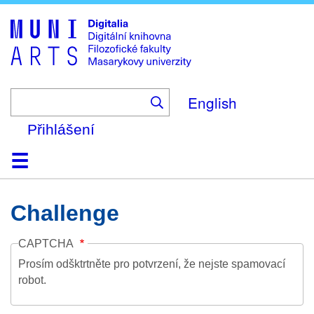
Skip
to
main
content
English
Přihlášení
Domů
Kolekce
Prohlížení
Vyhledávání
O platformě
Nápověda
Kontakt
Digitalia
Challenge
CAPTCHA
Prosím odšktrtněte pro potvrzení, že nejste spamovací
robot.