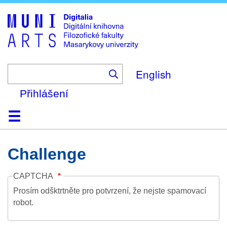
Skip
to
main
content
English
Přihlášení
Domů
Kolekce
Prohlížení
Vyhledávání
O platformě
Nápověda
Kontakt
Digitalia
Challenge
CAPTCHA
Prosím odšktrtněte pro potvrzení, že nejste spamovací
robot.