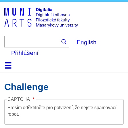
Skip
to
main
content
English
Přihlášení
Domů
Kolekce
Prohlížení
Vyhledávání
O platformě
Nápověda
Kontakt
Digitalia
Challenge
CAPTCHA
Prosím odšktrtněte pro potvrzení, že nejste spamovací
robot.