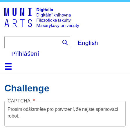
Skip
to
main
content
English
Přihlášení
Domů
Kolekce
Prohlížení
Vyhledávání
O platformě
Nápověda
Kontakt
Digitalia
Challenge
CAPTCHA
Prosím odšktrtněte pro potvrzení, že nejste spamovací
robot.