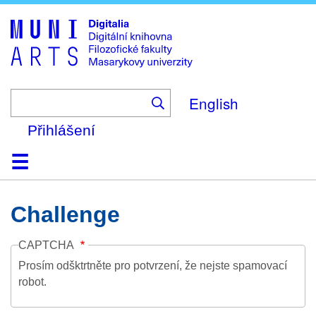
Skip
to
main
content
English
Přihlášení
Domů
Kolekce
Prohlížení
Vyhledávání
O platformě
Nápověda
Kontakt
Digitalia
Challenge
CAPTCHA
Prosím odšktrtněte pro potvrzení, že nejste spamovací
robot.