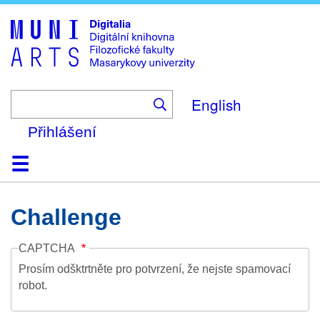
Skip
to
main
content
English
Přihlášení
Domů
Kolekce
Prohlížení
Vyhledávání
O platformě
Nápověda
Kontakt
Digitalia
Challenge
CAPTCHA
Prosím odšktrtněte pro potvrzení, že nejste spamovací
robot.