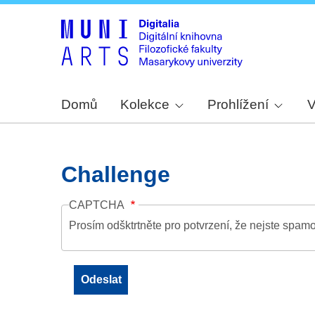
Domů
Kolekce
Prohlížení
V
Challenge
CAPTCHA
Prosím odšktrtněte pro potvrzení, že nejste spamo