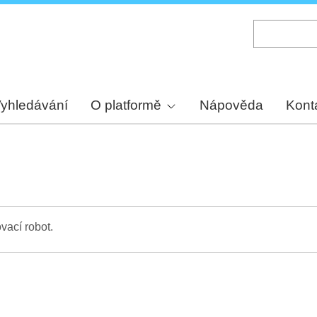
Skip
to
main
content
yhledávání
O platformě
Nápověda
Kont
vací robot.