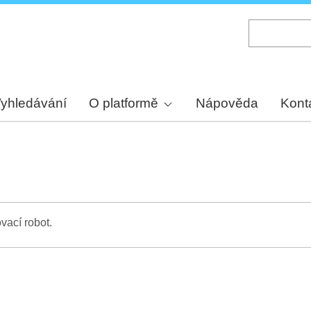
Skip
to
main
content
yhledávání
O platformě
Nápověda
Kont
vací robot.