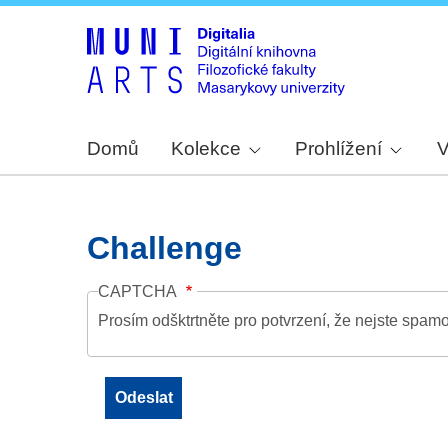
Domů
Kolekce
Prohlížení
V
Challenge
CAPTCHA
Prosím odšktrtněte pro potvrzení, že nejste spamo