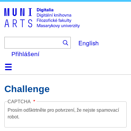
Skip
to
main
content
English
Přihlášení
Domů
Kolekce
Prohlížení
Vyhledávání
O platformě
Nápověda
Kontakt
Digitalia
Challenge
CAPTCHA
Prosím odšktrtněte pro potvrzení, že nejste spamovací
robot.