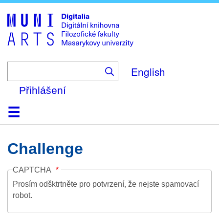
Skip
to
main
content
English
Přihlášení
Domů
Kolekce
Prohlížení
Vyhledávání
O platformě
Nápověda
Kontakt
Digitalia
Challenge
CAPTCHA
Prosím odšktrtněte pro potvrzení, že nejste spamovací
robot.