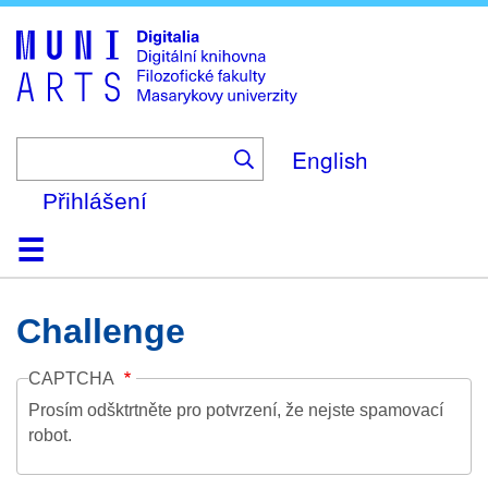
Skip
to
main
content
English
Přihlášení
Domů
Kolekce
Prohlížení
Vyhledávání
O platformě
Nápověda
Kontakt
Digitalia
Challenge
CAPTCHA
Prosím odšktrtněte pro potvrzení, že nejste spamovací
robot.