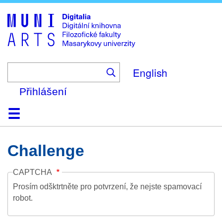
Skip
to
main
content
English
Přihlášení
Domů
Kolekce
Prohlížení
Vyhledávání
O platformě
Nápověda
Kontakt
Digitalia
Challenge
CAPTCHA
Prosím odšktrtněte pro potvrzení, že nejste spamovací
robot.