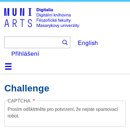
Skip
to
main
content
English
Přihlášení
Domů
Kolekce
Prohlížení
Vyhledávání
O platformě
Nápověda
Kontakt
Digitalia
Challenge
CAPTCHA
Prosím odšktrtněte pro potvrzení, že nejste spamovací
robot.