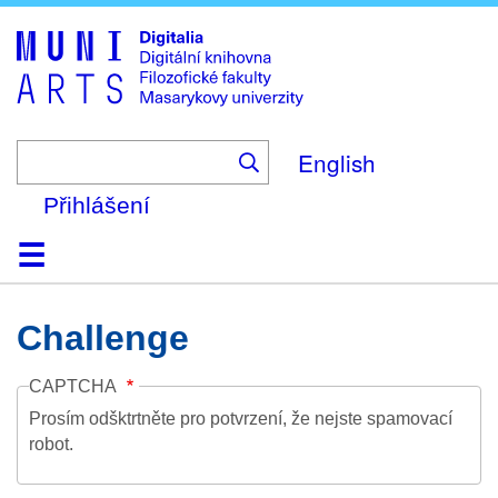
Skip
to
main
content
English
Přihlášení
Domů
Kolekce
Prohlížení
Vyhledávání
O platformě
Nápověda
Kontakt
Digitalia
Challenge
CAPTCHA
Prosím odšktrtněte pro potvrzení, že nejste spamovací
robot.