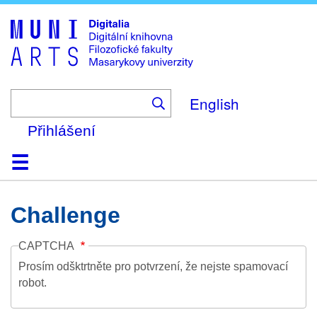
Skip
to
main
content
English
Přihlášení
Domů
Kolekce
Prohlížení
Vyhledávání
O platformě
Nápověda
Kontakt
Digitalia
Challenge
CAPTCHA
Prosím odšktrtněte pro potvrzení, že nejste spamovací
robot.