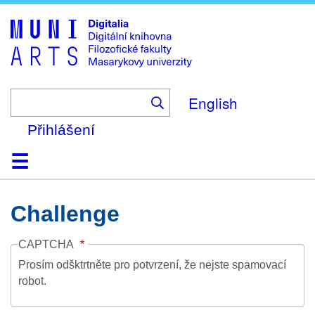
Skip
to
main
content
English
Přihlášení
Domů
Kolekce
Prohlížení
Vyhledávání
O platformě
Nápověda
Kontakt
Digitalia
Challenge
CAPTCHA
Prosím odšktrtněte pro potvrzení, že nejste spamovací
robot.