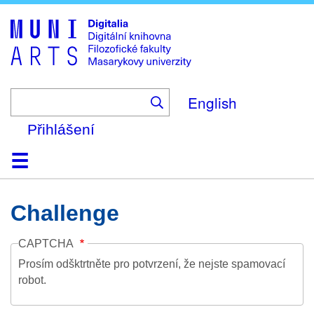
Skip
to
main
content
English
Přihlášení
Domů
Kolekce
Prohlížení
Vyhledávání
O platformě
Nápověda
Kontakt
Digitalia
Challenge
CAPTCHA
Prosím odšktrtněte pro potvrzení, že nejste spamovací
robot.