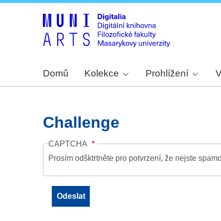
Domů
Kolekce
Prohlížení
V
Challenge
CAPTCHA
Prosím odšktrtněte pro potvrzení, že nejste spamo