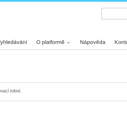
Skip
to
main
content
yhledávání
O platformě
Nápověda
Kont
vací robot.