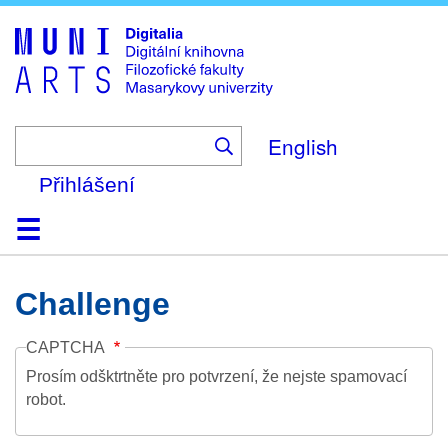
Skip
to
main
content
English
Přihlášení
Domů
Kolekce
Prohlížení
Vyhledávání
O platformě
Nápověda
Kontakt
Digitalia
Challenge
CAPTCHA
Prosím odšktrtněte pro potvrzení, že nejste spamovací
robot.