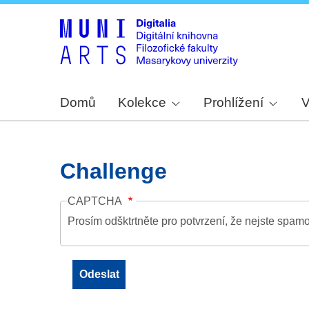
Domů
Kolekce
Prohlížení
V
Challenge
CAPTCHA
Prosím odšktrtněte pro potvrzení, že nejste spamo