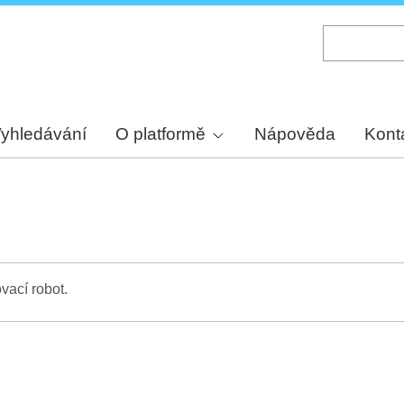
Skip
to
main
content
yhledávání
O platformě
Nápověda
Kont
vací robot.