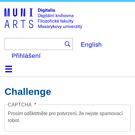
Skip
to
main
content
English
Přihlášení
Domů
Kolekce
Prohlížení
Vyhledávání
O platformě
Nápověda
Kontakt
Digitalia
Challenge
CAPTCHA
Prosím odšktrtněte pro potvrzení, že nejste spamovací
robot.