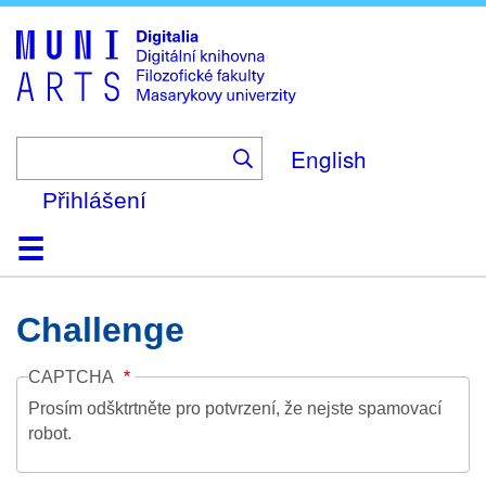
Skip
to
main
content
English
Přihlášení
Domů
Kolekce
Prohlížení
Vyhledávání
O platformě
Nápověda
Kontakt
Digitalia
Challenge
CAPTCHA
Prosím odšktrtněte pro potvrzení, že nejste spamovací
robot.