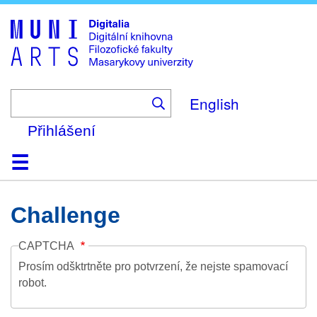
Skip
to
main
content
English
Přihlášení
Domů
Kolekce
Prohlížení
Vyhledávání
O platformě
Nápověda
Kontakt
Digitalia
Challenge
CAPTCHA
Prosím odšktrtněte pro potvrzení, že nejste spamovací
robot.